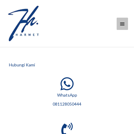
Lewati
Menu
ke
konten
Utam
Hubungi Kami
WhatsApp
081128050444