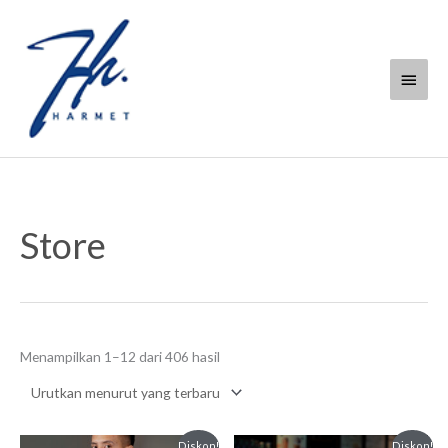
Lewati
Menu
ke
konten
Utam
Diurutkan
menurut
Store
yang
terbaru
Menampilkan 1–12 dari 406 hasil
Harga
Harga
Harga
Harga
Diskon!
Diskon!