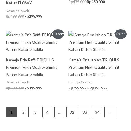
Rp
475.000
Rp
450.000
Katun FLOWY
Kemeja Cowok
Rp
499.999
Rp
399.999
Harga
Harga
Rentang
Diskon!
Diskon!
aslinya
saat
harga:
adalah:
ini
Rp399.999
Rp499.999.
adalah:
hingga
Rp399.999.
Rp795.999
Kemeja Pria Raffi TRIQULS
Kemeja Pria Ishlah TRIQULS
Premium High Quality Slimfit
Premium High Quality Slimfit
Bahan Katun Shakila
Bahan Katun Shakila
Kemeja Cowok
Kemeja Cowok
Rp
499.999
Rp
399.999
Rp
399.999
–
Rp
795.999
1
2
3
4
…
32
33
34
→