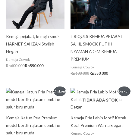
Kemeja pejabat, kemeja smok,
TRIQULS KEMEJA PEJABAT
HARMET SAHZAN Stylish
SAHIL SMOCK PUTIH
Elegan
NYAMAN ADEM KEMEJA
PREMIUM
Kemeja Cowok
Rp
600.000
Rp
550.000
Kemeja Cowok
Rp
600.000
Rp
550.000
Harga
Harga
Harga
Harga
Diskon!
Diskon!
aslinya
saat
aslinya
saat
TIDAK ADA STOK
adalah:
ini
adalah:
ini
Rp499.999.
adalah:
Rp499.999.
adalah:
Rp399.999.
Rp399.999.
Kemeja Katun Pria Premium
Kemeja Pria Labib Motif Kotak
model bordir rajutan combine
Kecil Premium Warna Elegan
salur biru muda
Kemeja Cowok