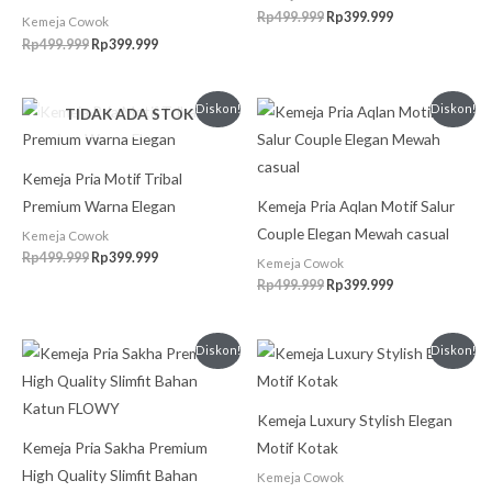
Rp
499.999
Rp
399.999
Kemeja Cowok
Rp
499.999
Rp
399.999
Harga
Harga
Harga
Harga
Diskon!
Diskon!
TIDAK ADA STOK
aslinya
saat
aslinya
saat
adalah:
ini
adalah:
ini
Rp499.999.
adalah:
Rp499.999.
adalah:
Rp399.999.
Rp399.999.
Kemeja Pria Motif Tribal
Premium Warna Elegan
Kemeja Pria Aqlan Motif Salur
Couple Elegan Mewah casual
Kemeja Cowok
Rp
499.999
Rp
399.999
Kemeja Cowok
Rp
499.999
Rp
399.999
Harga
Harga
Harga
Harga
Diskon!
Diskon!
aslinya
saat
aslinya
saat
adalah:
ini
adalah:
ini
Rp499.999.
adalah:
Rp475.000.
adalah:
Rp399.999.
Rp450.000.
Kemeja Luxury Stylish Elegan
Kemeja Pria Sakha Premium
Motif Kotak
High Quality Slimfit Bahan
Kemeja Cowok