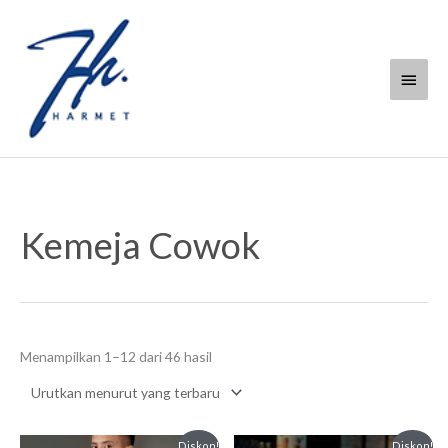
Lewati
Menu
ke
konten
Utam
Diurutkan
menurut
Kemeja Cowok
yang
terbaru
Menampilkan 1–12 dari 46 hasil
Harga
Harga
Harga
Harga
Diskon!
Diskon!