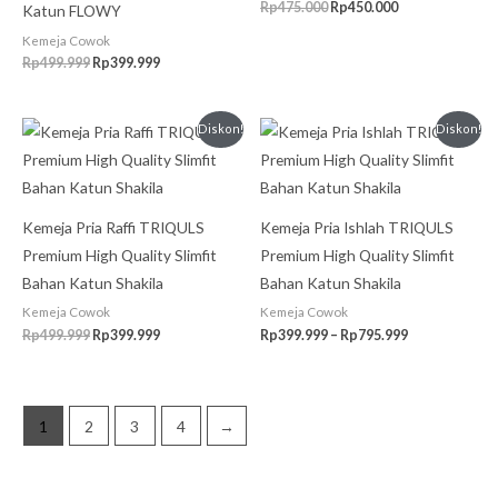
Rp
475.000
Rp
450.000
Katun FLOWY
Kemeja Cowok
Rp
499.999
Rp
399.999
Harga
Harga
Rentang
Diskon!
Diskon!
aslinya
saat
harga:
adalah:
ini
Rp399.999
Rp499.999.
adalah:
hingga
Rp399.999.
Rp795.999
Kemeja Pria Raffi TRIQULS
Kemeja Pria Ishlah TRIQULS
Premium High Quality Slimfit
Premium High Quality Slimfit
Bahan Katun Shakila
Bahan Katun Shakila
Kemeja Cowok
Kemeja Cowok
Rp
499.999
Rp
399.999
Rp
399.999
–
Rp
795.999
1
2
3
4
→