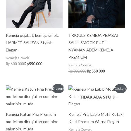
Kemeja pejabat, kemeja smok,
TRIQULS KEMEJA PEJABAT
HARMET SAHZAN Stylish
SAHIL SMOCK PUTIH
Elegan
NYAMAN ADEM KEMEJA
PREMIUM
Kemeja Cowok
Rp
600.000
Rp
550.000
Kemeja Cowok
Rp
600.000
Rp
550.000
Harga
Harga
Harga
Harga
Diskon!
Diskon!
aslinya
saat
aslinya
saat
TIDAK ADA STOK
adalah:
ini
adalah:
ini
Rp499.999.
adalah:
Rp499.999.
adalah:
Rp399.999.
Rp399.999.
Kemeja Katun Pria Premium
Kemeja Pria Labib Motif Kotak
model bordir rajutan combine
Kecil Premium Warna Elegan
salur biru muda
Kemeja Cowok