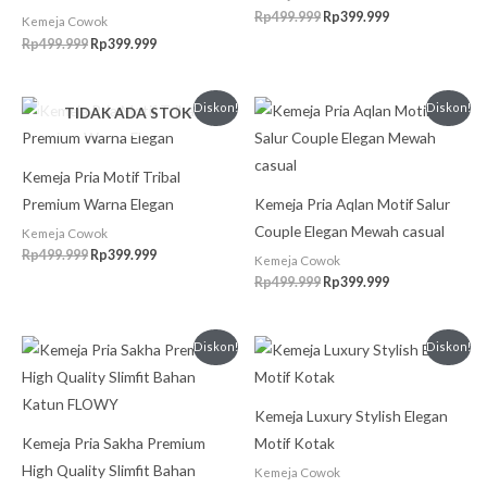
Rp
499.999
Rp
399.999
Kemeja Cowok
Rp
499.999
Rp
399.999
Harga
Harga
Harga
Harga
Diskon!
Diskon!
TIDAK ADA STOK
aslinya
saat
aslinya
saat
adalah:
ini
adalah:
ini
Rp499.999.
adalah:
Rp499.999.
adalah:
Rp399.999.
Rp399.999.
Kemeja Pria Motif Tribal
Premium Warna Elegan
Kemeja Pria Aqlan Motif Salur
Couple Elegan Mewah casual
Kemeja Cowok
Rp
499.999
Rp
399.999
Kemeja Cowok
Rp
499.999
Rp
399.999
Harga
Harga
Harga
Harga
Diskon!
Diskon!
aslinya
saat
aslinya
saat
adalah:
ini
adalah:
ini
Rp499.999.
adalah:
Rp475.000.
adalah:
Rp399.999.
Rp450.000.
Kemeja Luxury Stylish Elegan
Kemeja Pria Sakha Premium
Motif Kotak
High Quality Slimfit Bahan
Kemeja Cowok