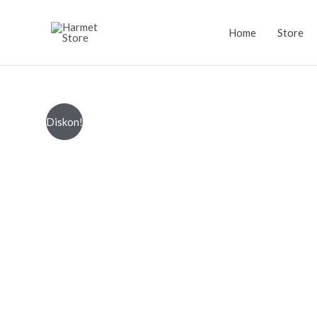
Lewati
ke
Home
Store
konten
Diskon!