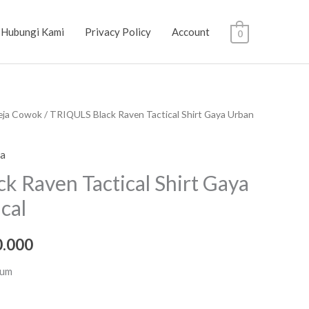
Hubungi Kami
Privacy Policy
Account
0
ja Cowok
/ TRIQULS Black Raven Tactical Shirt Gaya Urban
a
Harga
a
saat
ia
:
ini
k Raven Tactical Shirt Gaya
.000.
adalah:
cal
Rp550.000.
0.000
ium