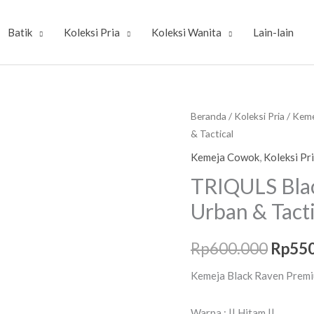
Batik
Koleksi Pria
Koleksi Wanita
Lain-lain
Kuantitas
Beranda
/
Koleksi Pria
/
Keme
Harg
& Tactical
TRIQULS
asliny
Black
Kemeja Cowok
,
Koleksi Pr
Raven
adalah
TRIQULS Blac
Tactical
Rp600
Urban & Tacti
Shirt
Gaya
Rp
600.000
Rp
55
Urban
&
Kemeja Black Raven Prem
Tactical
Warna : || Hitam ||