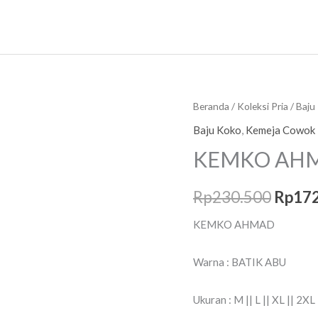
Kuantitas
Beranda
/
Koleksi Pria
/
Baju
Harg
KEMKO
Baju Koko
,
Kemeja Cowok
asliny
AHMAD
KEMKO AH
adalah
Rp
230.500
Rp
17
Rp230
KEMKO AHMAD
Warna : BATIK ABU
Ukuran : M || L || XL || 2XL