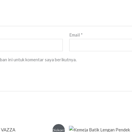
Email
*
ban ini untuk komentar saya berikutnya.
Harga
Harga
Diskon!