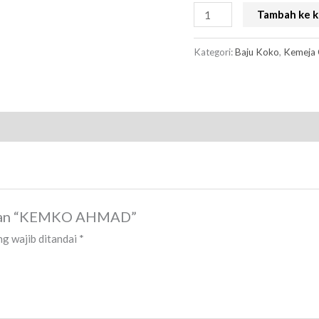
Tambah ke k
Kategori:
Baju Koko
,
Kemeja
lasan “KEMKO AHMAD”
g wajib ditandai
*