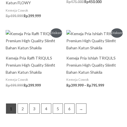
Rp
475.000
Rp
450.000
Katun FLOWY
Kemeja Cowok
Rp
499.999
Rp
399.999
Harga
Harga
Rentang
Diskon!
Diskon!
aslinya
saat
harga:
adalah:
ini
Rp399.999
Rp499.999.
adalah:
hingga
Rp399.999.
Rp795.999
Kemeja Pria Raffi TRIQULS
Kemeja Pria Ishlah TRIQULS
Premium High Quality Slimfit
Premium High Quality Slimfit
Bahan Katun Shakila
Bahan Katun Shakila
Kemeja Cowok
Kemeja Cowok
Rp
499.999
Rp
399.999
Rp
399.999
–
Rp
795.999
1
2
3
4
5
6
→