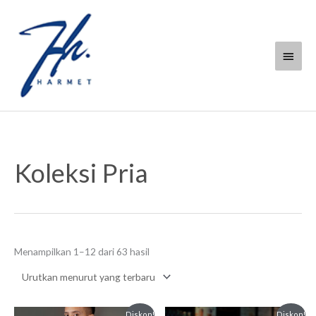
Lewati
Menu
ke
konten
Utam
Diurutkan
menurut
Koleksi Pria
yang
terbaru
Menampilkan 1–12 dari 63 hasil
Harga
Harga
Harga
Harga
Diskon!
Diskon!