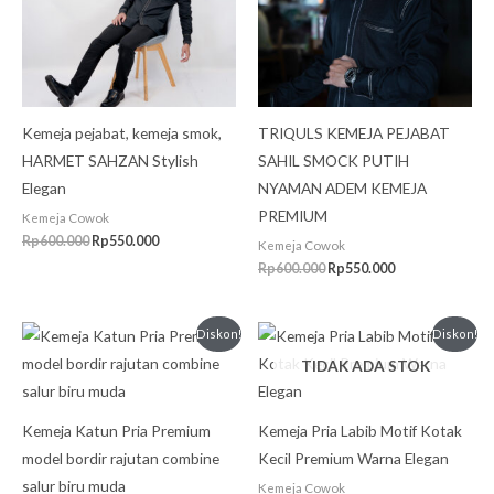
Kemeja pejabat, kemeja smok,
TRIQULS KEMEJA PEJABAT
HARMET SAHZAN Stylish
SAHIL SMOCK PUTIH
Elegan
NYAMAN ADEM KEMEJA
PREMIUM
Kemeja Cowok
Rp
600.000
Rp
550.000
Kemeja Cowok
Rp
600.000
Rp
550.000
Harga
Harga
Harga
Harga
Diskon!
Diskon!
aslinya
saat
aslinya
saat
TIDAK ADA STOK
adalah:
ini
adalah:
ini
Rp499.999.
adalah:
Rp499.999.
adalah:
Rp399.999.
Rp399.999.
Kemeja Katun Pria Premium
Kemeja Pria Labib Motif Kotak
model bordir rajutan combine
Kecil Premium Warna Elegan
salur biru muda
Kemeja Cowok