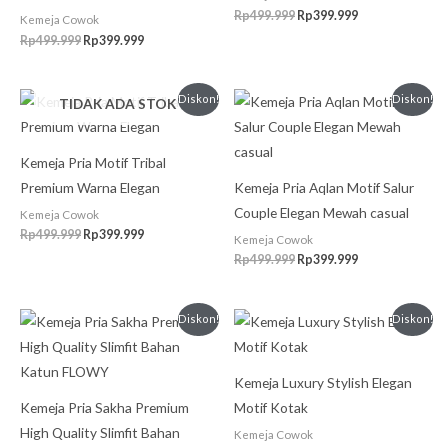
Rp
499.999
Rp
399.999
Kemeja Cowok
Rp
499.999
Rp
399.999
Harga
Harga
Harga
Harga
Diskon!
Diskon!
TIDAK ADA STOK
aslinya
saat
aslinya
saat
adalah:
ini
adalah:
ini
Rp499.999.
adalah:
Rp499.999.
adalah:
Rp399.999.
Rp399.999.
Kemeja Pria Motif Tribal
Premium Warna Elegan
Kemeja Pria Aqlan Motif Salur
Couple Elegan Mewah casual
Kemeja Cowok
Rp
499.999
Rp
399.999
Kemeja Cowok
Rp
499.999
Rp
399.999
Harga
Harga
Harga
Harga
Diskon!
Diskon!
aslinya
saat
aslinya
saat
adalah:
ini
adalah:
ini
Rp499.999.
adalah:
Rp475.000.
adalah:
Rp399.999.
Rp450.000.
Kemeja Luxury Stylish Elegan
Kemeja Pria Sakha Premium
Motif Kotak
High Quality Slimfit Bahan
Kemeja Cowok