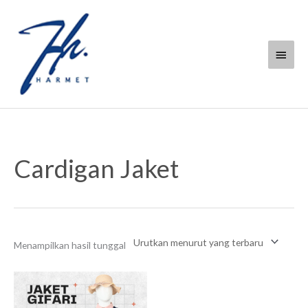
Lewati
Menu
ke
konten
Utam
Cardigan Jaket
Menampilkan hasil tunggal