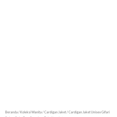
Tebal
Lembut
Beranda
/
Koleksi Wanita
/
Cardigan Jaket
/ Cardigan Jaket Unisex Gifari