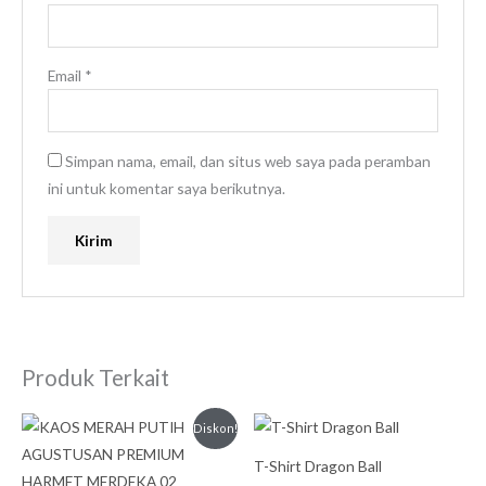
Email
*
Simpan nama, email, dan situs web saya pada peramban
ini untuk komentar saya berikutnya.
Produk Terkait
Harga
Harga
Diskon!
aslinya
saat
adalah:
ini
T-Shirt Dragon Ball
Rp399.999.
adalah: