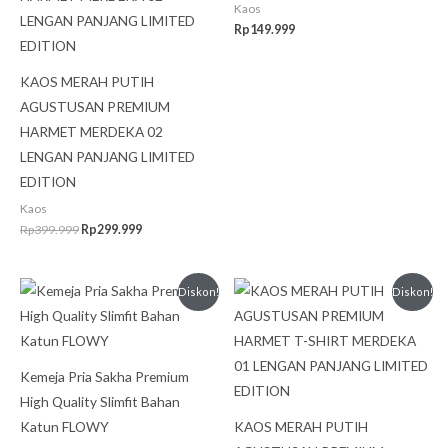
Rp299.999.
Kaos
Rp
149.999
KAOS MERAH PUTIH
AGUSTUSAN PREMIUM
HARMET MERDEKA 02
LENGAN PANJANG LIMITED
EDITION
Kaos
Rp
399.999
Rp
299.999
Harga
Harga
Harga
Harga
Diskon!
Diskon!
aslinya
saat
aslinya
saat
adalah:
ini
adalah:
ini
Rp499.999.
adalah:
Rp399.999.
adalah:
Rp399.999.
Rp299.999.
Kemeja Pria Sakha Premium
High Quality Slimfit Bahan
Katun FLOWY
KAOS MERAH PUTIH