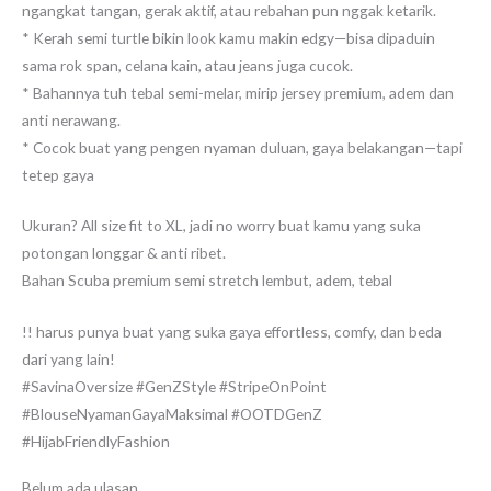
ngangkat tangan, gerak aktif, atau rebahan pun nggak ketarik.
* Kerah semi turtle bikin look kamu makin edgy—bisa dipaduin
sama rok span, celana kain, atau jeans juga cucok.
* Bahannya tuh tebal semi-melar, mirip jersey premium, adem dan
anti nerawang.
* Cocok buat yang pengen nyaman duluan, gaya belakangan—tapi
tetep gaya
Ukuran? All size fit to XL, jadi no worry buat kamu yang suka
potongan longgar & anti ribet.
Bahan Scuba premium semi stretch lembut, adem, tebal
!! harus punya buat yang suka gaya effortless, comfy, dan beda
dari yang lain!
#SavinaOversize #GenZStyle #StripeOnPoint
#BlouseNyamanGayaMaksimal #OOTDGenZ
#HijabFriendlyFashion
Belum ada ulasan.