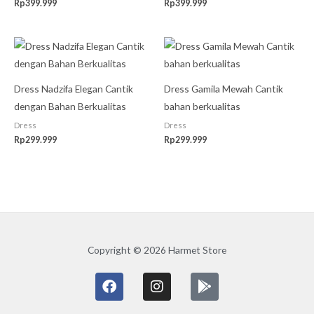
Rp
399.999
Rp
399.999
Dress Nadzifa Elegan Cantik
Dress Gamila Mewah Cantik
dengan Bahan Berkualitas
bahan berkualitas
Dress
Dress
Rp
299.999
Rp
299.999
Copyright © 2026 Harmet Store
F
I
G
a
n
o
c
s
o