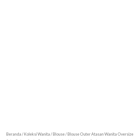
Premium
Lembut
Halus
Adem
Savina
Beranda
/
Koleksi Wanita
/
Blouse
/ Blouse Outer Atasan Wanita Oversize