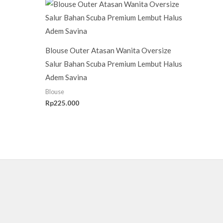
Blouse Outer Atasan Wanita Oversize
Salur Bahan Scuba Premium Lembut Halus
Adem Savina
Blouse
Rp
225.000
G
o