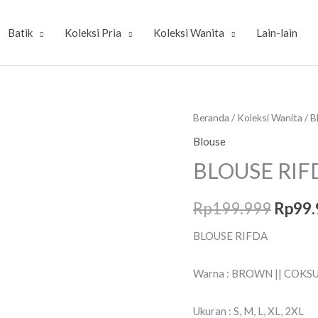
Batik
Koleksi Pria
Koleksi Wanita
Lain-lain
Kuantitas
Beranda
/
Koleksi Wanita
/
B
Harg
BLOUSE
Blouse
asliny
RIFDA
BLOUSE RIF
adalah
Rp
199.999
Rp
99.
Rp199
BLOUSE RIFDA
Warna : BROWN || COKSU
Ukuran : S, M, L, XL, 2XL