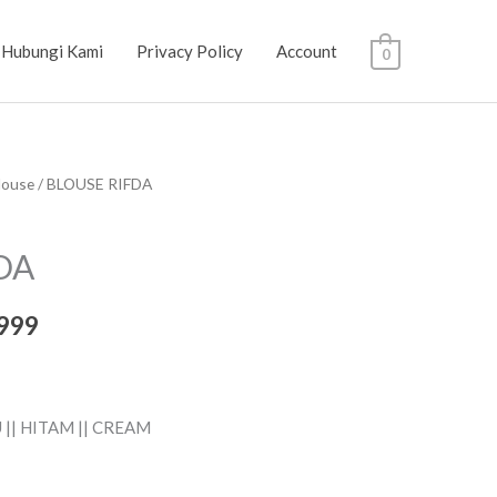
Hubungi Kami
Privacy Policy
Account
0
louse
/ BLOUSE RIFDA
a
Harga
a
saat
DA
:
ini
999
.999.
adalah:
Rp99.999.
 || HITAM || CREAM