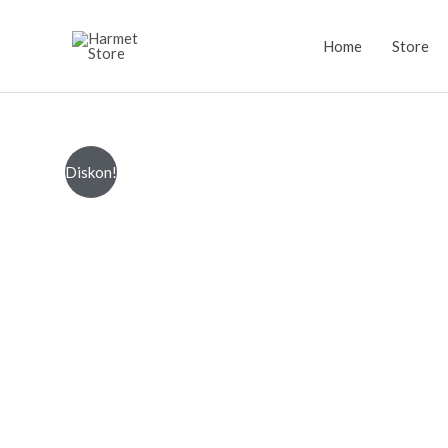
Lewati
ke
Home
Store
konten
Diskon!