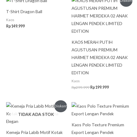
Diskon!
aslinya
saat
adalah:
ini
T-Shirt Dragon Ball
Rp299.999.
adalah:
Rp199.999.
Kaos
Rp
149.999
KAOS MERAH PUTIH
AGUSTUSAN PREMIUM
HARMET MERDEKA 02 ANAK
LENGAN PENDEK LIMITED
EDITION
Kaos
Rp
299.999
Rp
199.999
Harga
Harga
Diskon!
aslinya
saat
TIDAK ADA STOK
adalah:
ini
Rp499.999.
adalah:
Rp399.999.
Kaos Polo Texture Premium
Kemeja Pria Labib Motif Kotak
Export Lengan Pendek