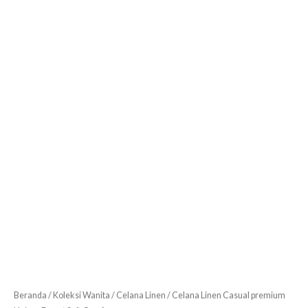
Beranda
/
Koleksi Wanita
/
Celana Linen
/ Celana Linen Casual premium