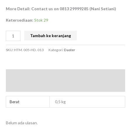
More Detail: Contact us on 0813 29999285 (Nani Setiani)
Ketersediaan:
Stok 29
Tambah ke keranjang
SKU:
HTM. 005-HD. 013
Kategori:
Daster
Informasi Tambahan
Ulasan (0)
Berat
0,5 kg
Belum ada ulasan.