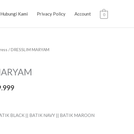
Hubungi Kami
Privacy Policy
Account
0
ress
/ DRESSLIM MARYAM
a
Harga
a
saat
MARYAM
:
ini
9.999
.999.
adalah:
Rp239.999.
 BATIK BLACK || BATIK NAVY || BATIK MAROON