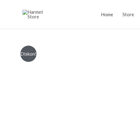
Lewati
ke
Home
Store
konten
Diskon!