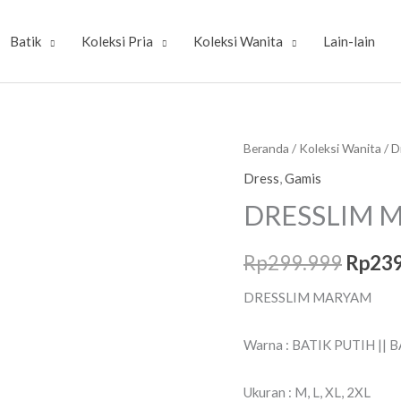
Batik
Koleksi Pria
Koleksi Wanita
Lain-lain
Kuantitas
Beranda
/
Koleksi Wanita
/
D
Harg
DRESSLIM
Dress
,
Gamis
asliny
MARYAM
DRESSLIM 
adalah
Rp
299.999
Rp
23
Rp299
DRESSLIM MARYAM
Warna : BATIK PUTIH ||
Ukuran : M, L, XL, 2XL