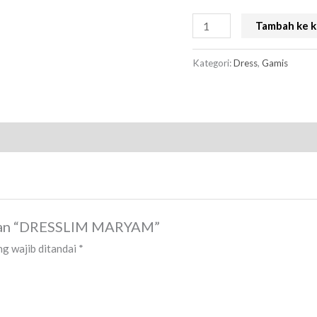
Tambah ke k
Kategori:
Dress
,
Gamis
asan “DRESSLIM MARYAM”
g wajib ditandai
*