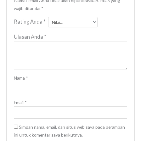
Alamat email Anda tidak akan dipublikasikan.
Ruas yang
wajib ditandai
*
Rating Anda
*
Ulasan Anda
*
Nama
*
Email
*
Simpan nama, email, dan situs web saya pada peramban
ini untuk komentar saya berikutnya.