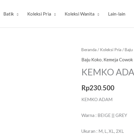
Batik
Koleksi Pria
Koleksi Wanita
Lain-lain
Kuantitas
Beranda
/
Koleksi Pria
/
Baju
KEMKO
Baju Koko
,
Kemeja Cowok
ADAM
KEMKO AD
Rp
230.500
KEMKO ADAM
Warna : BEIGE || GREY
Ukuran : M, L, XL, 2XL