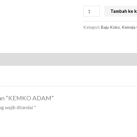
Tambah ke k
Kategori:
Baju Koko
,
Kemeja
lasan “KEMKO ADAM”
g wajib ditandai
*