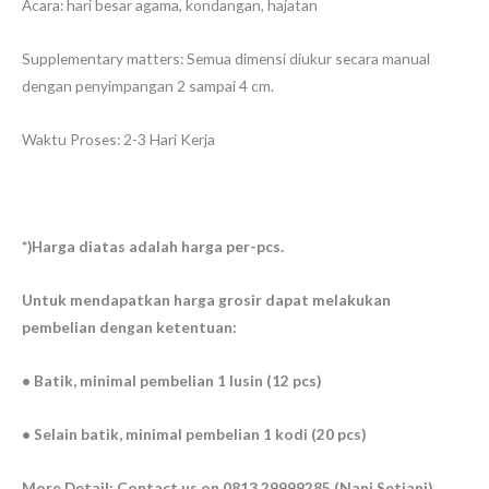
Acara: hari besar agama, kondangan, hajatan
Supplementary matters: Semua dimensi diukur secara manual
dengan penyimpangan 2 sampai 4 cm.
Waktu Proses: 2-3 Hari Kerja
*)Harga diatas adalah harga per-pcs.
Untuk mendapatkan harga grosir dapat melakukan
pembelian dengan ketentuan:
• Batik, minimal pembelian 1 lusin (12 pcs)
• Selain batik, minimal pembelian 1 kodi (20 pcs)
More Detail: Contact us on 0813 29999285 (Nani Setiani)