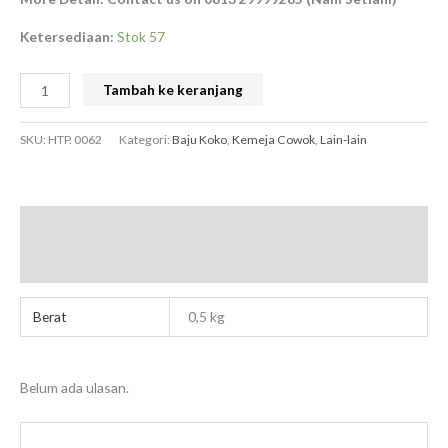
Ketersediaan:
Stok 57
Tambah ke keranjang
SKU:
HTP. 0062
Kategori:
Baju Koko
,
Kemeja Cowok
,
Lain-lain
Informasi Tambahan
Ulasan (0)
Berat
0,5 kg
Belum ada ulasan.