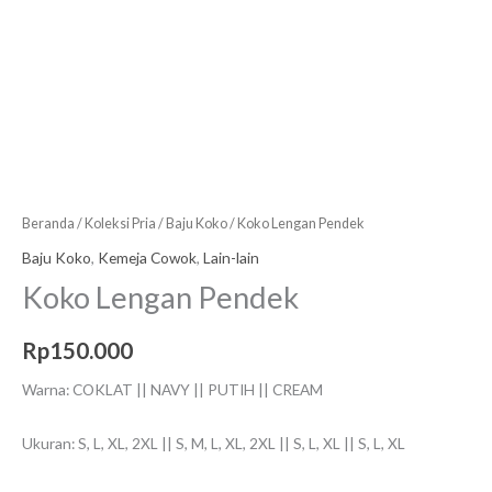
Beranda
/
Koleksi Pria
/
Baju Koko
/ Koko Lengan Pendek
Baju Koko
,
Kemeja Cowok
,
Lain-lain
Koko Lengan Pendek
Rp
150.000
Warna: COKLAT || NAVY || PUTIH || CREAM
Ukuran: S, L, XL, 2XL || S, M, L, XL, 2XL || S, L, XL || S, L, XL