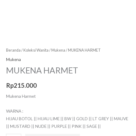
Beranda
/
Koleksi Wanita
/
Mukena
/ MUKENA HARMET
Mukena
MUKENA HARMET
Rp
215.000
Mukena Harmet
WARNA :
HIJAU BOTOL || HIJAU LIME || BW || GOLD || LT GREY || MAUVE
|| MUSTARD || NUDE || PURPLE || PINK || SAGE ||