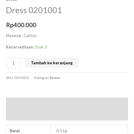
Dress 0201001
Rp
400.000
Material : Catton
Ketersediaan:
Stok 3
Tambah ke keranjang
SKU:
0201001
Kategori:
Dress
Informasi Tambahan
Ulasan (0)
Berat
0,5 kg