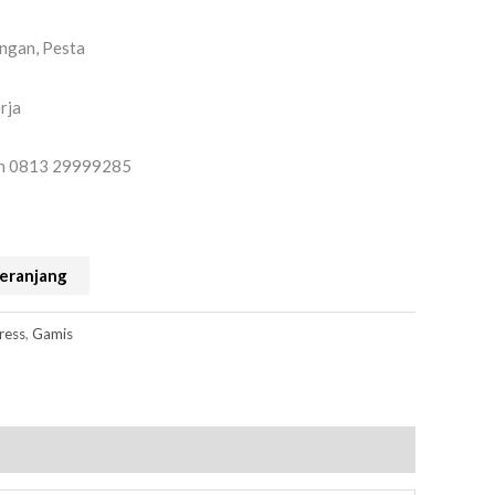
ngan, Pesta
rja
 on 0813 29999285
eranjang
ress
,
Gamis