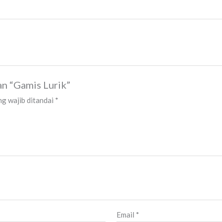
an “Gamis Lurik”
g wajib ditandai
*
Email
*