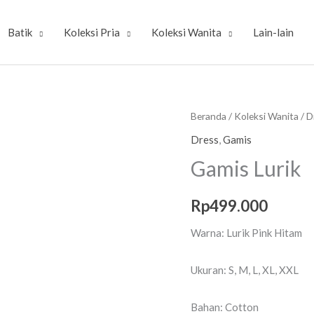
Batik
Koleksi Pria
Koleksi Wanita
Lain-lain
Kuantitas
Beranda
/
Koleksi Wanita
/
D
Gamis
Dress
,
Gamis
Lurik
Gamis Lurik
Rp
499.000
Warna: Lurik Pink Hitam
Ukuran: S, M, L, XL, XXL
Bahan: Cotton