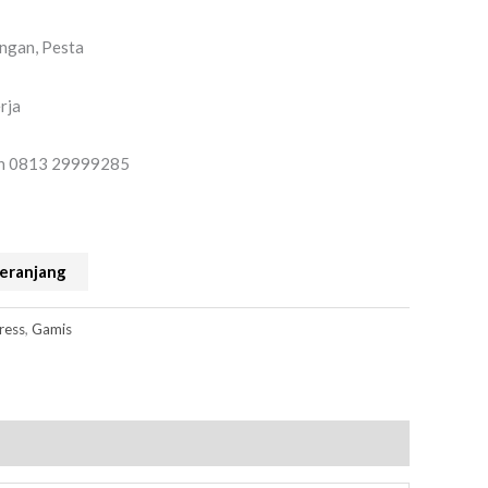
ngan, Pesta
rja
 on 0813 29999285
eranjang
ress
,
Gamis