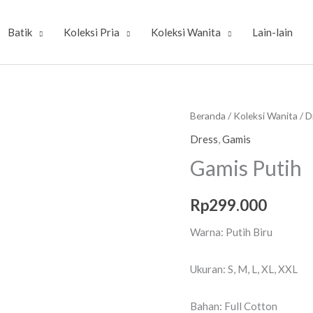
Batik
Koleksi Pria
Koleksi Wanita
Lain-lain
Kuantitas
Beranda
/
Koleksi Wanita
/
D
Gamis
Dress
,
Gamis
Putih
Gamis Putih
Rp
299.000
Warna: Putih Biru
Ukuran: S, M, L, XL, XXL
Bahan: Full Cotton