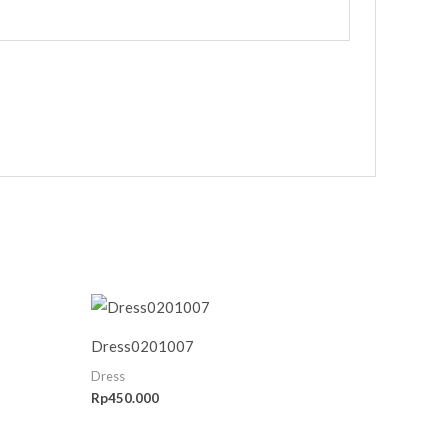
Dress0201007
Dress
Rp
450.000