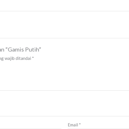
an “Gamis Putih”
g wajib ditandai
*
Email
*