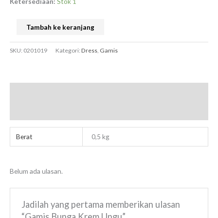
Ketersediaan:
Stok 1
Tambah ke keranjang
SKU:
0201019
Kategori:
Dress
,
Gamis
Informasi Tambahan
Ulasan (0)
Berat
0,5 kg
Belum ada ulasan.
Jadilah yang pertama memberikan ulasan
“Gamis Bunga Krem Ungu”