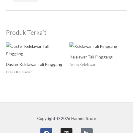
Produk Terkait
Kelelawar Tali Pinggang
Daster Kelelawar Tali Pinggang
Dress Kelelawar
Dress Kelelawar
Copyright © 2026 Harmet Store
F
I
G