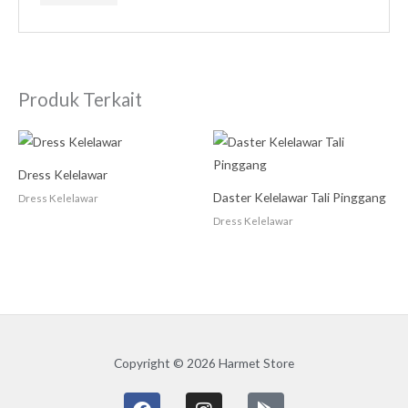
Produk Terkait
Dress Kelelawar
Daster Kelelawar Tali Pinggang
Dress Kelelawar
Dress Kelelawar
Copyright © 2026 Harmet Store
F
I
G