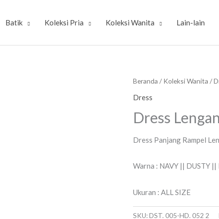
Batik
Koleksi Pria
Koleksi Wanita
Lain-lain
Beranda
/
Koleksi Wanita
/
D
Dress
Dress Lengan
Dress Panjang Rampel Len
Warna : NAVY || DUSTY ||
Ukuran : ALL SIZE
SKU:
DST. 005-HD. 052 2