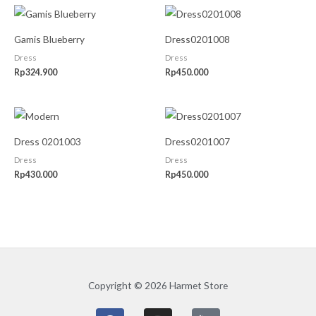
Gamis Blueberry
Dress0201008
Dress
Dress
Rp
324.900
Rp
450.000
Dress 0201003
Dress0201007
Dress
Dress
Rp
430.000
Rp
450.000
Copyright © 2026 Harmet Store
F
I
G