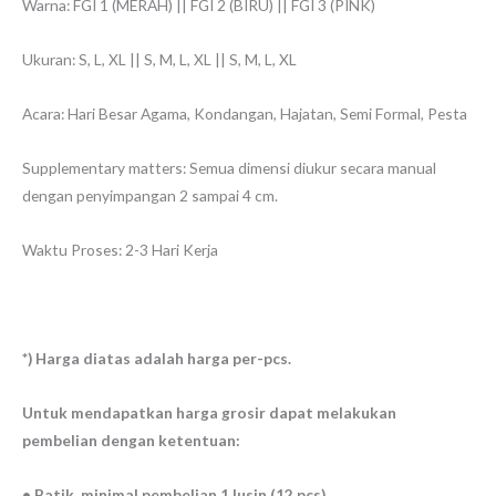
Warna: FGI 1 (MERAH) || FGI 2 (BIRU) || FGI 3 (PINK)
Ukuran: S, L, XL || S, M, L, XL || S, M, L, XL
Acara: Hari Besar Agama, Kondangan, Hajatan, Semi Formal, Pesta
Supplementary matters: Semua dimensi diukur secara manual
dengan penyimpangan 2 sampai 4 cm.
Waktu Proses: 2-3 Hari Kerja
*) Harga diatas adalah harga per-pcs.
Untuk mendapatkan harga grosir dapat melakukan
pembelian dengan ketentuan:
• Batik, minimal pembelian 1 lusin (12 pcs)