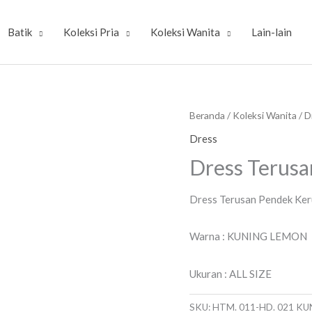
Batik
Koleksi Pria
Koleksi Wanita
Lain-lain
Beranda
/
Koleksi Wanita
/
D
Dress
Dress Terusa
Dress Terusan Pendek Ke
Warna : KUNING LEMON
Ukuran : ALL SIZE
SKU:
HTM. 011-HD. 021 K