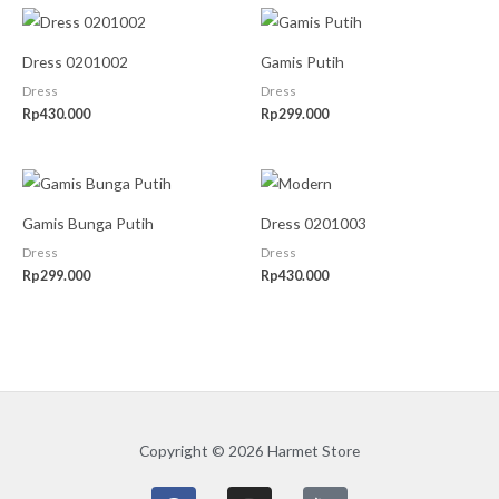
Dress 0201002
Gamis Putih
Dress
Dress
Rp
430.000
Rp
299.000
Gamis Bunga Putih
Dress 0201003
Dress
Dress
Rp
299.000
Rp
430.000
Copyright © 2026 Harmet Store
F
I
G