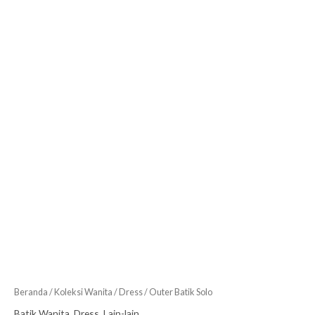
Beranda
/
Koleksi Wanita
/
Dress
/ Outer Batik Solo
Batik Wanita
,
Dress
,
Lain-lain