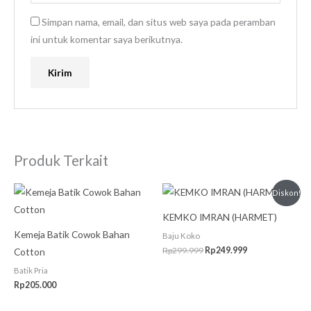
Simpan nama, email, dan situs web saya pada peramban
ini untuk komentar saya berikutnya.
Produk Terkait
Harga
Harga
Diskon!
aslinya
saat
adalah:
ini
KEMKO IMRAN (HARMET)
Rp299.999.
adalah:
Rp249.999.
Kemeja Batik Cowok Bahan
Baju Koko
Rp
299.999
Rp
249.999
Cotton
Batik Pria
Rp
205.000