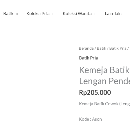
Batik
Koleksi Pria
Koleksi Wanita
Lain-lain
Kuantitas
Beranda
/
Batik
/
Batik Pria
/
Kemeja
Batik Pria
Batik
Kemeja Bati
Cowok
Lengan Pend
Bahan
Cotton
Rp
205.000
Lengan
Pendek
Kemeja Batik Cowok (Leng
Kode : Ason