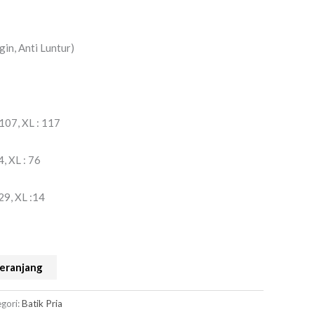
gin, Anti Luntur)
 107, XL : 117
4, XL : 76
29, XL :14
eranjang
gori:
Batik Pria