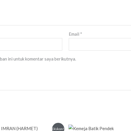
Email
*
ban ini untuk komentar saya berikutnya.
Harga
Harga
Diskon!