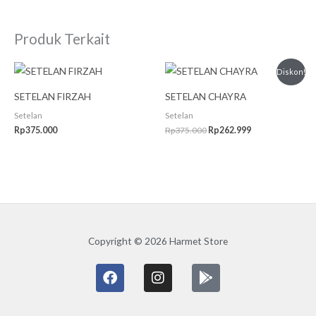
Produk Terkait
Harga
Harga
Diskon!
aslinya
saat
adalah:
ini
SETELAN FIRZAH
SETELAN CHAYRA
Rp375.000.
adalah:
Rp262.999.
Setelan
Setelan
Rp
375.000
Rp
375.000
Rp
262.999
Copyright © 2026 Harmet Store
F
I
G
a
n
o
c
s
o
e
t
g