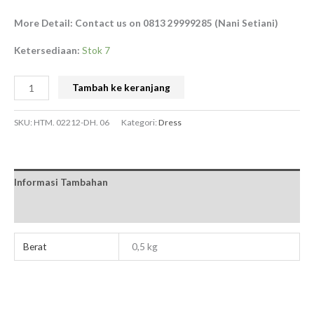
More Detail: Contact us on 0813 29999285 (Nani Setiani)
Ketersediaan:
Stok 7
Tambah ke keranjang
SKU:
HTM. 02212-DH. 06
Kategori:
Dress
Informasi Tambahan
Ulasan (0)
Berat
0,5 kg