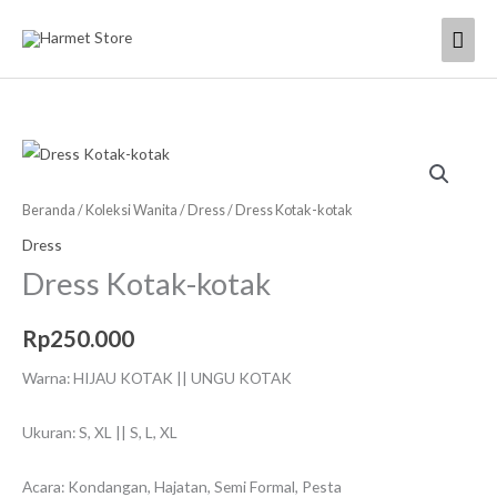
Lewati
Men
ke
konten
Uta
Kuantitas
Dress
Kotak-
Beranda
/
Koleksi Wanita
/
Dress
/ Dress Kotak-kotak
kotak
Dress
Dress Kotak-kotak
Rp
250.000
Warna: HIJAU KOTAK || UNGU KOTAK
Ukuran: S, XL || S, L, XL
Acara: Kondangan, Hajatan, Semi Formal, Pesta