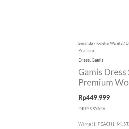
Kuantitas
Beranda
/
Koleksi Wanita
/
D
Premium
Gamis
Dress
Dress
,
Gamis
Syafa
Gamis Dress 
Muslim
Premium Wol
Butik
Premium
Rp
449.999
Wolfish
Premium
DRESS SYAFA
Warna : || PEACH || MUST