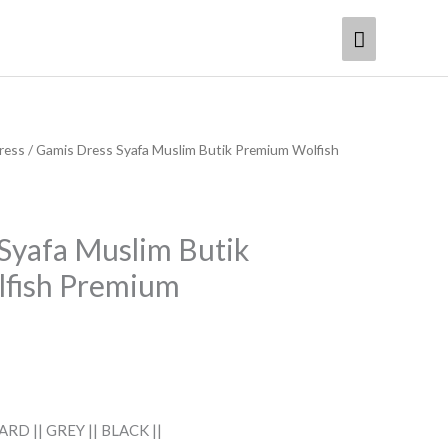
Menu
Utama
ress
/ Gamis Dress Syafa Muslim Butik Premium Wolfish
Syafa Muslim Butik
fish Premium
ARD || GREY || BLACK ||