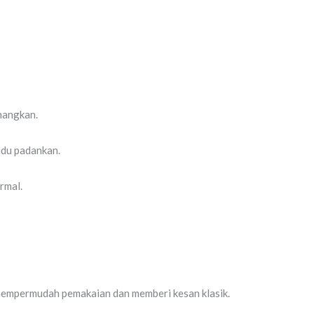
nangkan.
adu padankan.
rmal.
 mempermudah pemakaian dan memberi kesan klasik.